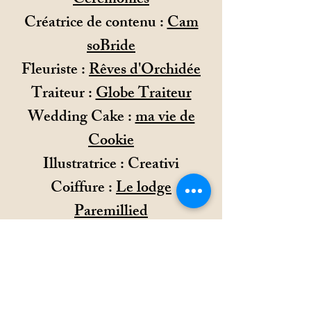
Cérémonies
Créatrice de contenu :
Cam
soBride
Fleuriste :
Rêves d'Orchidée
Traiteur :
Globe Traiteur
Wedding Cake :
ma vie de
Cookie
Illustratrice : Creativi
Coiffure :
Le lodge
Paremillied
Make up :
Emmhily Make up
Nails
Robes :
Les mariées de Bettina
Costume :
Charles Kot