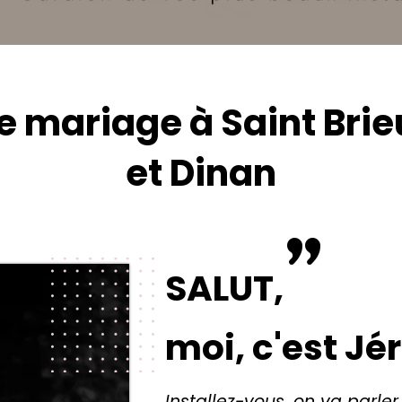
e mariage à Saint Brie
et Dinan
"
SALUT,
moi, c'est Jé
Installez-vous, on va parle