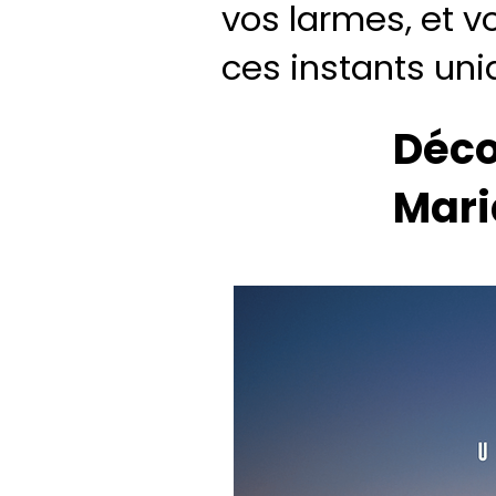
vos larmes, et v
ces instants uni
Déco
Mar