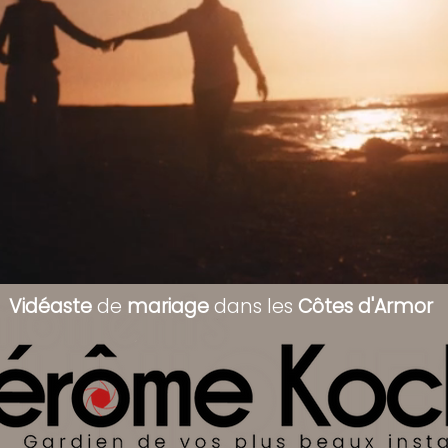
Vidéaste
de
mariage
dans les
Côtes d'Armor