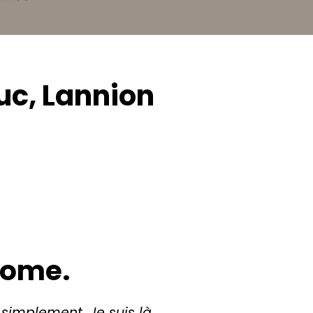
uc, Lannion
rome.
r simplement. Je suis là